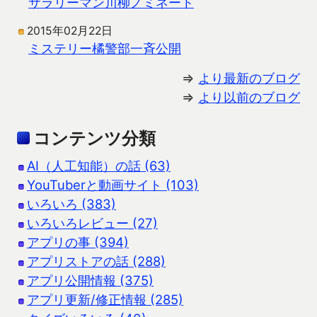
サラリーマン川柳ノミネート
2015年02月22日
ミステリー橘警部一斉公開
⇒
より最新のブログ
⇒
より以前のブログ
コンテンツ分類
AI（人工知能）の話 (63)
YouTuberと動画サイト (103)
いろいろ (383)
いろいろレビュー (27)
アプリの事 (394)
アプリストアの話 (288)
アプリ公開情報 (375)
アプリ更新/修正情報 (285)