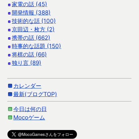
家電の話 (45)
開発情報 (388)
技術的な話 (100)
京田辺・枚方 (2)
携帯の話 (662)
時事的な話題 (150)
将棋の話 (66)
独り言 (89)
カレンダー
最新(ブログTOP)
今日は何の日
Mocoゲーム