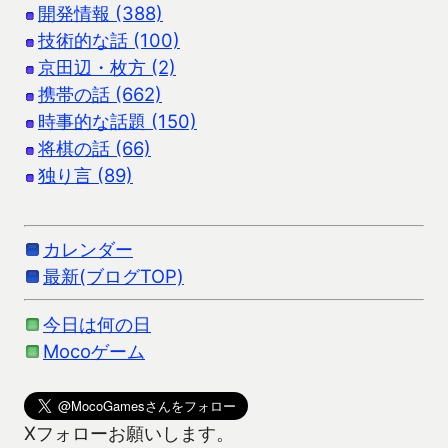
開発情報 (388)
技術的な話 (100)
京田辺・枚方 (2)
携帯の話 (662)
時事的な話題 (150)
将棋の話 (66)
独り言 (89)
カレンダー
最新(ブログTOP)
今日は何の日
Mocoゲーム
Xフォローお願いします。