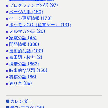
プログラミングの話 (97)
ページの事 (150)
ページ更新情報 (173)
ポケモンGO（位置ゲー） (131)
メルマガの事 (20)
家電の話 (45)
開発情報 (388)
技術的な話 (100)
京田辺・枚方 (2)
携帯の話 (662)
時事的な話題 (150)
将棋の話 (66)
独り言 (89)
カレンダー
最新(ブログTOP)