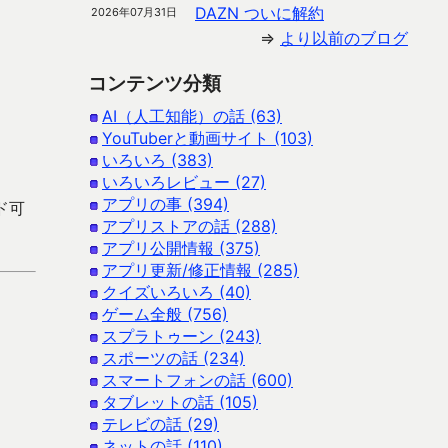
DAZN ついに解約
2026年07月31日
⇒
より以前のブログ
コンテンツ分類
AI（人工知能）の話 (63)
YouTuberと動画サイト (103)
いろいろ (383)
いろいろレビュー (27)
アプリの事 (394)
ード可
アプリストアの話 (288)
アプリ公開情報 (375)
アプリ更新/修正情報 (285)
クイズいろいろ (40)
ゲーム全般 (756)
スプラトゥーン (243)
スポーツの話 (234)
スマートフォンの話 (600)
タブレットの話 (105)
テレビの話 (29)
ネットの話 (110)