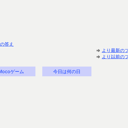
の答え
⇒
より最新の
⇒
より以前の
Mocoゲーム
今日は何の日