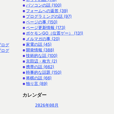
パソコンの話 (100)
フォームへの返答 (39)
プログラミングの話 (97)
ページの事 (150)
ページ更新情報 (173)
ポケモンGO（位置ゲー） (131)
メルマガの事 (20)
家電の話 (45)
ブログ
開発情報 (388)
ブログ
技術的な話 (100)
京田辺・枚方 (2)
携帯の話 (662)
時事的な話題 (150)
将棋の話 (66)
独り言 (89)
カレンダー
2026年08月