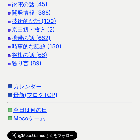
家電の話 (45)
開発情報 (388)
技術的な話 (100)
京田辺・枚方 (2)
携帯の話 (662)
時事的な話題 (150)
将棋の話 (66)
独り言 (89)
カレンダー
最新(ブログTOP)
今日は何の日
Mocoゲーム