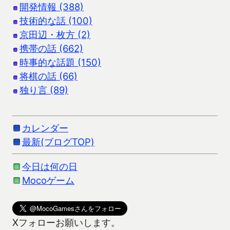
開発情報 (388)
技術的な話 (100)
京田辺・枚方 (2)
携帯の話 (662)
時事的な話題 (150)
将棋の話 (66)
独り言 (89)
カレンダー
最新(ブログTOP)
今日は何の日
Mocoゲーム
Xフォローお願いします。