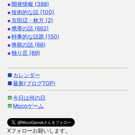
開発情報 (388)
技術的な話 (100)
京田辺・枚方 (2)
携帯の話 (662)
時事的な話題 (150)
将棋の話 (66)
独り言 (89)
カレンダー
最新(ブログTOP)
今日は何の日
Mocoゲーム
Xフォローお願いします。