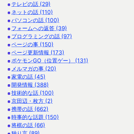
テレビの話 (29)
ネットの話 (110)
パソコンの話 (100)
フォームへの返答 (39)
プログラミングの話 (97)
ページの事 (150)
ページ更新情報 (173)
ポケモンGO（位置ゲー） (131)
メルマガの事 (20)
家電の話 (45)
開発情報 (388)
技術的な話 (100)
京田辺・枚方 (2)
携帯の話 (662)
時事的な話題 (150)
将棋の話 (66)
独り言 (89)