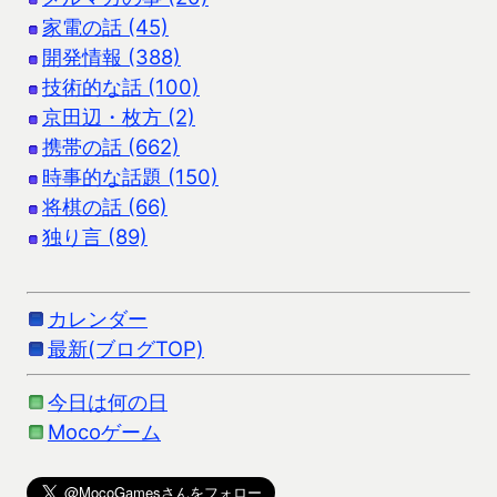
家電の話 (45)
開発情報 (388)
技術的な話 (100)
京田辺・枚方 (2)
携帯の話 (662)
時事的な話題 (150)
将棋の話 (66)
独り言 (89)
カレンダー
最新(ブログTOP)
今日は何の日
Mocoゲーム