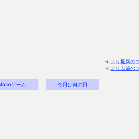
⇒
より最新の
⇒
より以前の
Mocoゲーム
今日は何の日