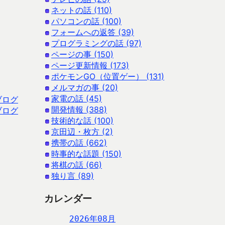
ネットの話 (110)
パソコンの話 (100)
フォームへの返答 (39)
プログラミングの話 (97)
ページの事 (150)
ページ更新情報 (173)
ポケモンGO（位置ゲー） (131)
メルマガの事 (20)
家電の話 (45)
ブログ
開発情報 (388)
ブログ
技術的な話 (100)
京田辺・枚方 (2)
携帯の話 (662)
時事的な話題 (150)
将棋の話 (66)
独り言 (89)
カレンダー
2026年08月