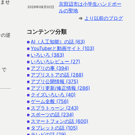
れませ
京田辺市は小学生ハンドボー
2026年08月02日
ルの聖地
⇒
より以前のブログ
コンテンツ分類
その逆
AI（人工知能）の話 (63)
YouTuberと動画サイト (103)
いろいろ (383)
いろいろレビュー (27)
アプリの事 (394)
 で
アプリストアの話 (288)
アプリ公開情報 (375)
アプリ更新/修正情報 (286)
クイズいろいろ (40)
ゲーム全般 (756)
スプラトゥーン (243)
スポーツの話 (234)
スマートフォンの話 (600)
タブレットの話 (105)
テレビの話 (29)