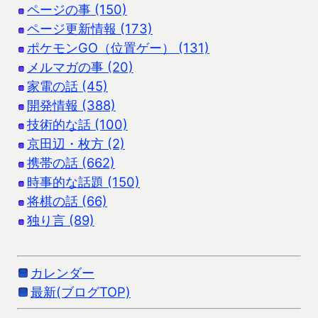
ページの事 (150)
ページ更新情報 (173)
ポケモンGO（位置ゲー） (131)
メルマガの事 (20)
家電の話 (45)
開発情報 (388)
技術的な話 (100)
京田辺・枚方 (2)
携帯の話 (662)
時事的な話題 (150)
将棋の話 (66)
独り言 (89)
カレンダー
最新(ブログTOP)