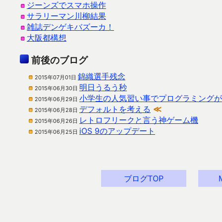
ジーンズでスマホ操作
サラリーマン川柳結果
雑誌デンゲキバズーカ！
大阪都構想
前後のブログ
錦織選手残念
2015年07月01日
明日うるう秒
2015年06月30日
小学生の人気習い事でプログラミングが
2015年06月29日
デフォルトを考える
≪
2015年06月28日
レトロフリークと言う神ゲーム機
2015年06月26日
iOS 9のアップデート
2015年06月25日
ブログTOP