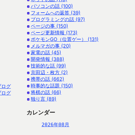
パソコンの話 (100)
フォームへの返答 (39)
プログラミングの話 (97)
ページの事 (150)
ページ更新情報 (173)
ポケモンGO（位置ゲー） (131)
メルマガの事 (20)
家電の話 (45)
開発情報 (388)
技術的な話 (99)
京田辺・枚方 (2)
携帯の話 (662)
時事的な話題 (150)
ブログ
将棋の話 (66)
ブログ
独り言 (89)
カレンダー
2026年08月