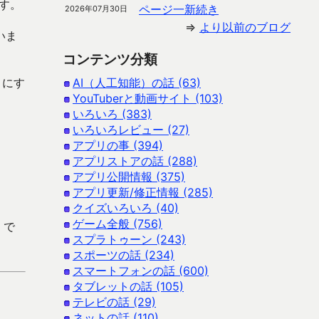
す。
ページ一新続き
2026年07月30日
⇒
より以前のブログ
いま
コンテンツ分類
きにす
AI（人工知能）の話 (63)
YouTuberと動画サイト (103)
いろいろ (383)
いろいろレビュー (27)
アプリの事 (394)
アプリストアの話 (288)
アプリ公開情報 (375)
アプリ更新/修正情報 (285)
クイズいろいろ (40)
ゲーム全般 (756)
 で
スプラトゥーン (243)
スポーツの話 (234)
スマートフォンの話 (600)
タブレットの話 (105)
テレビの話 (29)
ネットの話 (110)