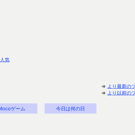
人気
⇒
より最新の
⇒
より以前の
Mocoゲーム
今日は何の日