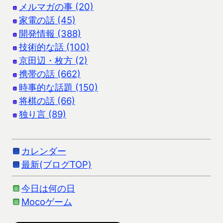
メルマガの事 (20)
家電の話 (45)
開発情報 (388)
技術的な話 (100)
京田辺・枚方 (2)
携帯の話 (662)
時事的な話題 (150)
将棋の話 (66)
独り言 (89)
カレンダー
最新(ブログTOP)
今日は何の日
Mocoゲーム