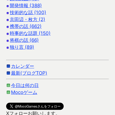
開発情報 (388)
技術的な話 (100)
京田辺・枚方 (2)
携帯の話 (662)
時事的な話題 (150)
将棋の話 (66)
独り言 (89)
カレンダー
最新(ブログTOP)
今日は何の日
Mocoゲーム
Xフォローお願いします。