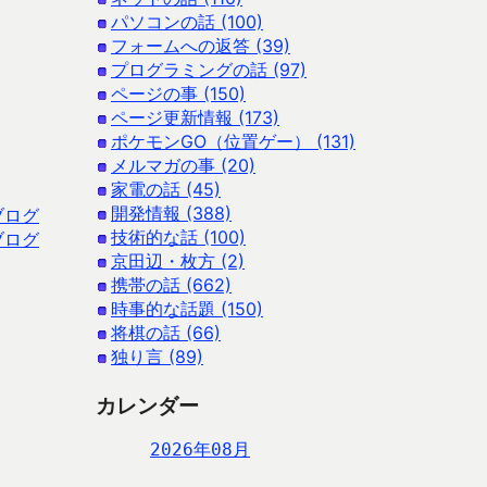
パソコンの話 (100)
フォームへの返答 (39)
プログラミングの話 (97)
ページの事 (150)
ページ更新情報 (173)
ポケモンGO（位置ゲー） (131)
メルマガの事 (20)
家電の話 (45)
開発情報 (388)
ブログ
技術的な話 (100)
ブログ
京田辺・枚方 (2)
携帯の話 (662)
時事的な話題 (150)
将棋の話 (66)
独り言 (89)
カレンダー
2026年08月