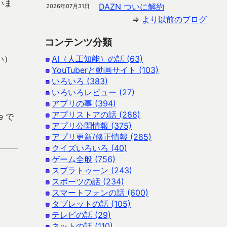
いま
DAZN ついに解約
2026年07月31日
⇒
より以前のブログ
コンテンツ分類
い）
AI（人工知能）の話 (63)
YouTuberと動画サイト (103)
いろいろ (383)
いろいろレビュー (27)
アプリの事 (394)
アプリストアの話 (288)
e で
アプリ公開情報 (375)
アプリ更新/修正情報 (285)
クイズいろいろ (40)
ゲーム全般 (756)
スプラトゥーン (243)
スポーツの話 (234)
スマートフォンの話 (600)
タブレットの話 (105)
テレビの話 (29)
ネットの話 (110)