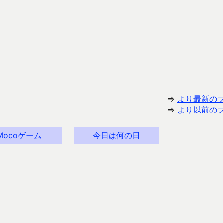
⇒
より最新の
⇒
より以前の
Mocoゲーム
今日は何の日