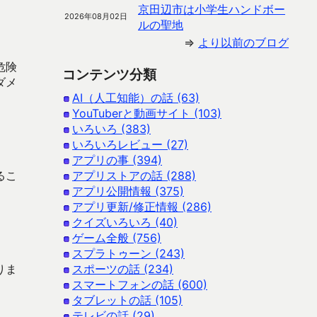
京田辺市は小学生ハンドボー
2026年08月02日
ルの聖地
⇒
より以前のブログ
危険
コンテンツ分類
ダメ
AI（人工知能）の話 (63)
YouTuberと動画サイト (103)
いろいろ (383)
いろいろレビュー (27)
アプリの事 (394)
るこ
アプリストアの話 (288)
アプリ公開情報 (375)
アプリ更新/修正情報 (286)
クイズいろいろ (40)
ゲーム全般 (756)
スプラトゥーン (243)
りま
スポーツの話 (234)
スマートフォンの話 (600)
タブレットの話 (105)
テレビの話 (29)