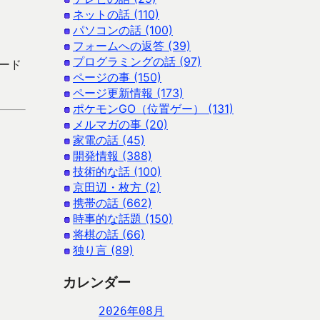
ネットの話 (110)
パソコンの話 (100)
フォームへの返答 (39)
プログラミングの話 (97)
ロード
ページの事 (150)
ページ更新情報 (173)
ポケモンGO（位置ゲー） (131)
メルマガの事 (20)
家電の話 (45)
開発情報 (388)
技術的な話 (100)
京田辺・枚方 (2)
携帯の話 (662)
時事的な話題 (150)
将棋の話 (66)
独り言 (89)
カレンダー
2026年08月