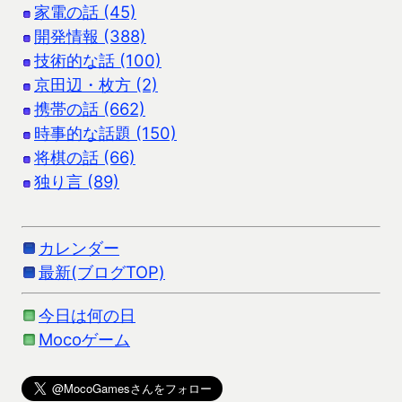
家電の話 (45)
開発情報 (388)
技術的な話 (100)
京田辺・枚方 (2)
携帯の話 (662)
時事的な話題 (150)
将棋の話 (66)
独り言 (89)
カレンダー
最新(ブログTOP)
今日は何の日
Mocoゲーム