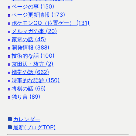
ページの事 (150)
ページ更新情報 (173)
ポケモンGO（位置ゲー） (131)
メルマガの事 (20)
家電の話 (45)
開発情報 (388)
技術的な話 (100)
京田辺・枚方 (2)
携帯の話 (662)
時事的な話題 (150)
将棋の話 (66)
独り言 (89)
カレンダー
最新(ブログTOP)