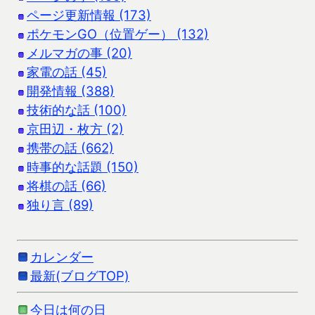
ページ更新情報 (173)
ポケモンGO（位置ゲー） (132)
メルマガの事 (20)
家電の話 (45)
開発情報 (388)
技術的な話 (100)
京田辺・枚方 (2)
携帯の話 (662)
時事的な話題 (150)
将棋の話 (66)
独り言 (89)
カレンダー
最新(ブログTOP)
今日は何の日