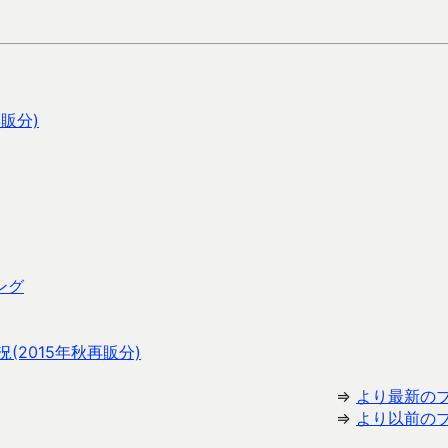
販分)
ング
2015年秋再販分)
⇒
より最新の
⇒
より以前の