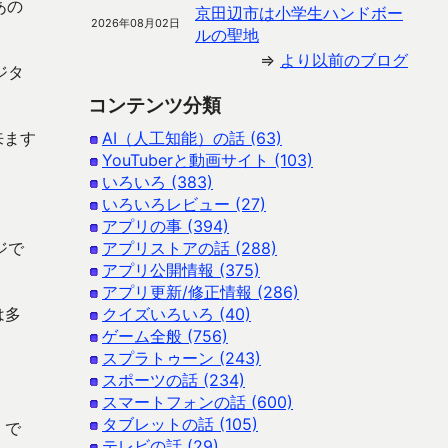
あの
京田辺市は小学生ハンドボー
2026年08月02日
ルの聖地
⇒
より以前のブログ
ジタ
コンテンツ分類
来ます
AI（人工知能）の話 (63)
YouTuberと動画サイト (103)
いろいろ (383)
いろいろレビュー (27)
アプリの事 (394)
ジで
アプリストアの話 (288)
アプリ公開情報 (375)
アプリ更新/修正情報 (286)
は多
クイズいろいろ (40)
ゲーム全般 (756)
スプラトゥーン (243)
スポーツの話 (234)
スマートフォンの話 (600)
タブレットの話 (105)
 で
テレビの話 (29)