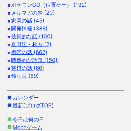
ポケモンGO（位置ゲー） (132)
メルマガの事 (20)
家電の話 (45)
開発情報 (388)
技術的な話 (100)
京田辺・枚方 (2)
携帯の話 (662)
時事的な話題 (150)
将棋の話 (66)
独り言 (89)
カレンダー
最新(ブログTOP)
今日は何の日
Mocoゲーム