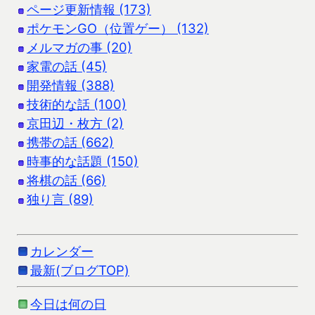
ページ更新情報 (173)
ポケモンGO（位置ゲー） (132)
メルマガの事 (20)
家電の話 (45)
開発情報 (388)
技術的な話 (100)
京田辺・枚方 (2)
携帯の話 (662)
時事的な話題 (150)
将棋の話 (66)
独り言 (89)
カレンダー
最新(ブログTOP)
今日は何の日