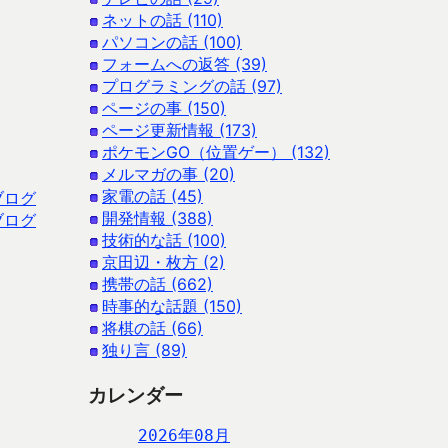
ネットの話 (110)
パソコンの話 (100)
フォームへの返答 (39)
プログラミングの話 (97)
ページの事 (150)
ページ更新情報 (173)
ポケモンGO（位置ゲー） (132)
メルマガの事 (20)
家電の話 (45)
ブログ
開発情報 (388)
ブログ
技術的な話 (100)
京田辺・枚方 (2)
携帯の話 (662)
時事的な話題 (150)
将棋の話 (66)
独り言 (89)
カレンダー
2026年08月