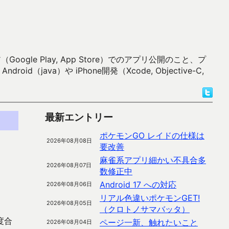
 Play, App Store）でのアプリ公開のこと、プ
）や iPhone開発（Xcode, Objective-C,
最新エントリー
ポケモンGO レイドの仕様は
2026年08月08日
要改善
麻雀系アプリ細かい不具合多
2026年08月07日
数修正中
Android 17 への対応
2026年08月06日
リアル色違いポケモンGET!
2026年08月05日
（クロトノサマバッタ）
度合
ページ一新、触れたいこと
2026年08月04日