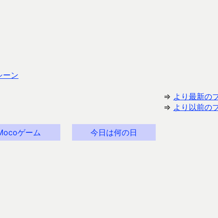
シーン
⇒
より最新の
⇒
より以前の
Mocoゲーム
今日は何の日