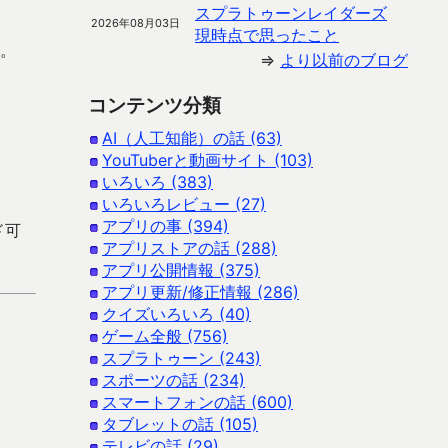
スプラトゥーンレイダーズ
2026年08月03日
現時点で思ったこと
す。
⇒
より以前のブログ
コンテンツ分類
AI（人工知能）の話 (63)
YouTuberと動画サイト (103)
いろいろ (383)
いろいろレビュー (27)
アプリの事 (394)
ド可
アプリストアの話 (288)
アプリ公開情報 (375)
アプリ更新/修正情報 (286)
クイズいろいろ (40)
ゲーム全般 (756)
スプラトゥーン (243)
スポーツの話 (234)
スマートフォンの話 (600)
タブレットの話 (105)
テレビの話 (29)