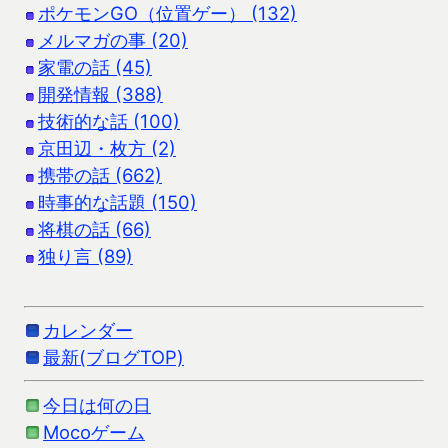
ポケモンGO（位置ゲー） (132)
メルマガの事 (20)
家電の話 (45)
開発情報 (388)
技術的な話 (100)
京田辺・枚方 (2)
携帯の話 (662)
時事的な話題 (150)
将棋の話 (66)
独り言 (89)
カレンダー
最新(ブログTOP)
今日は何の日
Mocoゲーム