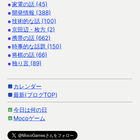
家電の話 (45)
開発情報 (388)
技術的な話 (100)
京田辺・枚方 (2)
携帯の話 (662)
時事的な話題 (150)
将棋の話 (66)
独り言 (89)
カレンダー
最新(ブログTOP)
今日は何の日
Mocoゲーム