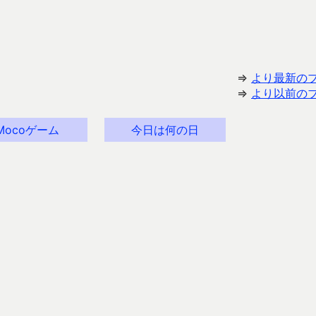
⇒
より最新の
⇒
より以前の
Mocoゲーム
今日は何の日