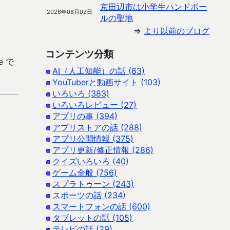
京田辺市は小学生ハンドボー
2026年08月02日
ルの聖地
⇒
より以前のブログ
コンテンツ分類
e で
AI（人工知能）の話 (63)
YouTuberと動画サイト (103)
いろいろ (383)
いろいろレビュー (27)
アプリの事 (394)
アプリストアの話 (288)
アプリ公開情報 (375)
アプリ更新/修正情報 (286)
クイズいろいろ (40)
ゲーム全般 (756)
スプラトゥーン (243)
スポーツの話 (234)
スマートフォンの話 (600)
タブレットの話 (105)
テレビの話 (29)