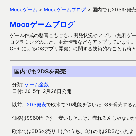
Mocoゲーム
>
Mocoゲームブログ
>
国内でも2DSを発売
Mocoゲームブログ
ゲーム作成の悲喜こもごも… 開発状況やアプリ（無料ゲーム多
ログラミングのこと、更新情報などをアップしています。ガラケー時代
C++ によるiOSアプリ開発）に関する技術的なことも時
国内でも2DSを発売
分類:
ゲーム全般
日付: 2015年12月26日公開
以前、
2DS発表
で欧米で3D機能を除いたDSを発売する
価格は9980円です。安いしそこそこ売れるんじゃない
欧米では3DSの売り上げのうち、3分の1は2DSだった