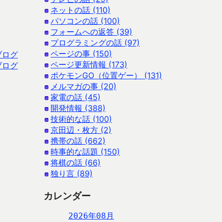
ネットの話 (110)
パソコンの話 (100)
フォームへの返答 (39)
プログラミングの話 (97)
ページの事 (150)
ブログ
ページ更新情報 (173)
ブログ
ポケモンGO（位置ゲー） (131)
メルマガの事 (20)
家電の話 (45)
開発情報 (388)
技術的な話 (100)
京田辺・枚方 (2)
携帯の話 (662)
時事的な話題 (150)
将棋の話 (66)
独り言 (89)
カレンダー
2026年08月