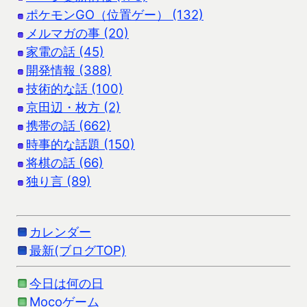
ポケモンGO（位置ゲー） (132)
メルマガの事 (20)
家電の話 (45)
開発情報 (388)
技術的な話 (100)
京田辺・枚方 (2)
携帯の話 (662)
時事的な話題 (150)
将棋の話 (66)
独り言 (89)
カレンダー
最新(ブログTOP)
今日は何の日
Mocoゲーム