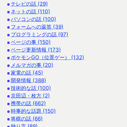
テレビの話 (29)
ネットの話 (110)
パソコンの話 (100)
フォームへの返答 (39)
プログラミングの話 (97)
ページの事 (150)
ページ更新情報 (173)
ポケモンGO（位置ゲー） (132)
メルマガの事 (20)
家電の話 (45)
開発情報 (388)
技術的な話 (100)
京田辺・枚方 (2)
携帯の話 (662)
時事的な話題 (150)
将棋の話 (66)
独り言 (89)