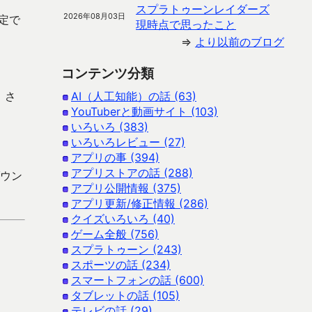
スプラトゥーンレイダーズ
2026年08月03日
定で
現時点で思ったこと
⇒
より以前のブログ
コンテンツ分類
、さ
AI（人工知能）の話 (63)
YouTuberと動画サイト (103)
いろいろ (383)
いろいろレビュー (27)
アプリの事 (394)
アプリストアの話 (288)
ダウン
アプリ公開情報 (375)
アプリ更新/修正情報 (286)
クイズいろいろ (40)
ゲーム全般 (756)
スプラトゥーン (243)
スポーツの話 (234)
スマートフォンの話 (600)
タブレットの話 (105)
テレビの話 (29)