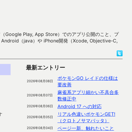
 Play, App Store）でのアプリ公開のこと、プ
）や iPhone開発（Xcode, Objective-C,
最新エントリー
ポケモンGO レイドの仕様は
2026年08月08日
要改善
麻雀系アプリ細かい不具合多
2026年08月07日
数修正中
Android 17 への対応
2026年08月06日
リアル色違いポケモンGET!
す
2026年08月05日
（クロトノサマバッタ）
ページ一新、触れたいこと
2026年08月04日