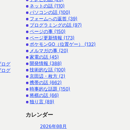
ネットの話 (110)
パソコンの話 (100)
フォームへの返答 (39)
プログラミングの話 (97)
ページの事 (150)
ページ更新情報 (173)
ポケモンGO（位置ゲー） (132)
メルマガの事 (20)
家電の話 (45)
開発情報 (388)
ブログ
技術的な話 (100)
ブログ
京田辺・枚方 (2)
携帯の話 (662)
時事的な話題 (150)
将棋の話 (66)
独り言 (89)
カレンダー
2026年08月