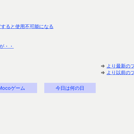
に設定すると使用不可能になる
すが・・
⇒
より最新の
⇒
より以前の
Mocoゲーム
今日は何の日