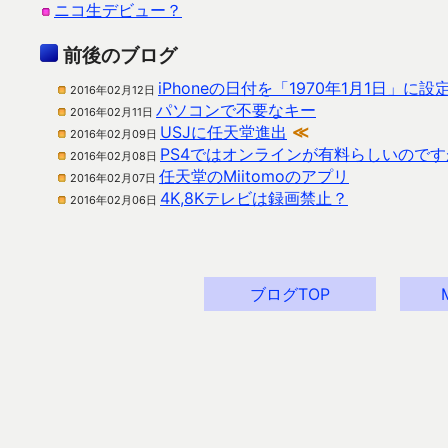
ニコ生デビュー？
前後のブログ
iPhoneの日付を「1970年1月1日」
2016年02月12日
パソコンで不要なキー
2016年02月11日
USJに任天堂進出
≪
2016年02月09日
PS4ではオンラインが有料らしいので
2016年02月08日
任天堂のMiitomoのアプリ
2016年02月07日
4K,8Kテレビは録画禁止？
2016年02月06日
ブログTOP