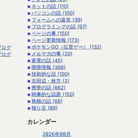
ネットの話 (110)
パソコンの話 (100)
フォームへの返答 (39)
プログラミングの話 (97)
ページの事 (150)
ページ更新情報 (173)
ポケモンGO（位置ゲー） (132)
ブログ
メルマガの事 (20)
ブログ
家電の話 (45)
開発情報 (388)
技術的な話 (100)
京田辺・枚方 (2)
携帯の話 (662)
時事的な話題 (150)
将棋の話 (66)
独り言 (89)
カレンダー
2026年08月