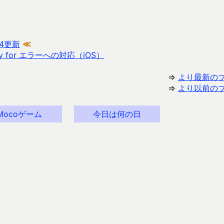
4更新
≪
identity for エラーへの対応（iOS）
⇒
より最新の
⇒
より以前の
Mocoゲーム
今日は何の日