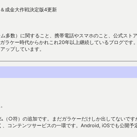
＆成金大作戦決定版4更新
数）に関すること、携帯電話やスマホのこと、公式ストア（Google
からかれこれ20年以上継続しているブログです。Android（java
々アップしています。
た。
テム（○符）の追加です。まだガラケーだけしか出してないです
ンテンツサービスの一環です。Android, iOSでも公開予