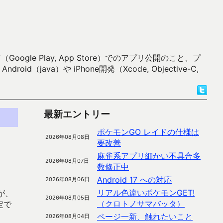
 Play, App Store）でのアプリ公開のこと、プ
）や iPhone開発（Xcode, Objective-C,
最新エントリー
ポケモンGO レイドの仕様は
2026年08月08日
要改善
麻雀系アプリ細かい不具合多
2026年08月07日
数修正中
Android 17 への対応
2026年08月06日
リアル色違いポケモンGET!
が、
2026年08月05日
（クロトノサマバッタ）
定で
ページ一新、触れたいこと
2026年08月04日