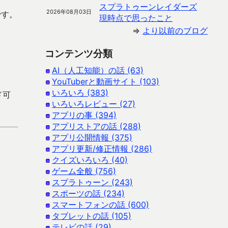
スプラトゥーンレイダーズ
2026年08月03日
です。
現時点で思ったこと
⇒
より以前のブログ
コンテンツ分類
AI（人工知能）の話 (63)
YouTuberと動画サイト (103)
いろいろ (383)
ド可
いろいろレビュー (27)
アプリの事 (394)
アプリストアの話 (288)
アプリ公開情報 (375)
アプリ更新/修正情報 (286)
クイズいろいろ (40)
ゲーム全般 (756)
スプラトゥーン (243)
スポーツの話 (234)
スマートフォンの話 (600)
タブレットの話 (105)
テレビの話 (29)