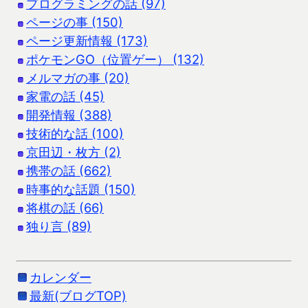
プログラミングの話 (97)
ページの事 (150)
ページ更新情報 (173)
ポケモンGO（位置ゲー） (132)
メルマガの事 (20)
家電の話 (45)
開発情報 (388)
技術的な話 (100)
京田辺・枚方 (2)
携帯の話 (662)
時事的な話題 (150)
将棋の話 (66)
独り言 (89)
カレンダー
最新(ブログTOP)