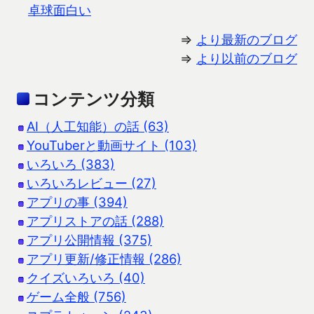
卓球面白い
⇒
より最新のブログ
⇒
より以前のブログ
コンテンツ分類
AI（人工知能）の話 (63)
YouTuberと動画サイト (103)
いろいろ (383)
いろいろレビュー (27)
アプリの事 (394)
アプリストアの話 (288)
アプリ公開情報 (375)
アプリ更新/修正情報 (286)
クイズいろいろ (40)
ゲーム全般 (756)