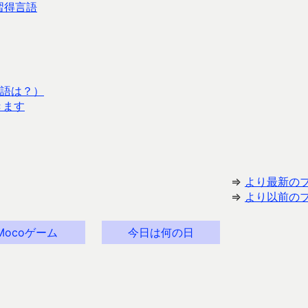
習得言語
語は？）
きます
⇒
より最新の
⇒
より以前の
Mocoゲーム
今日は何の日