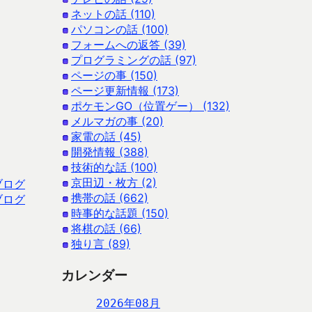
ネットの話 (110)
パソコンの話 (100)
フォームへの返答 (39)
プログラミングの話 (97)
ページの事 (150)
ページ更新情報 (173)
ポケモンGO（位置ゲー） (132)
メルマガの事 (20)
家電の話 (45)
開発情報 (388)
技術的な話 (100)
京田辺・枚方 (2)
ブログ
携帯の話 (662)
ブログ
時事的な話題 (150)
将棋の話 (66)
独り言 (89)
カレンダー
2026年08月