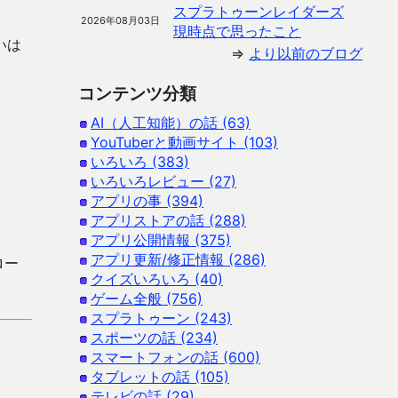
。
スプラトゥーンレイダーズ
2026年08月03日
現時点で思ったこと
いは
⇒
より以前のブログ
コンテンツ分類
AI（人工知能）の話 (63)
YouTuberと動画サイト (103)
いろいろ (383)
いろいろレビュー (27)
アプリの事 (394)
アプリストアの話 (288)
アプリ公開情報 (375)
アプリ更新/修正情報 (286)
ロー
クイズいろいろ (40)
ゲーム全般 (756)
スプラトゥーン (243)
スポーツの話 (234)
スマートフォンの話 (600)
タブレットの話 (105)
テレビの話 (29)