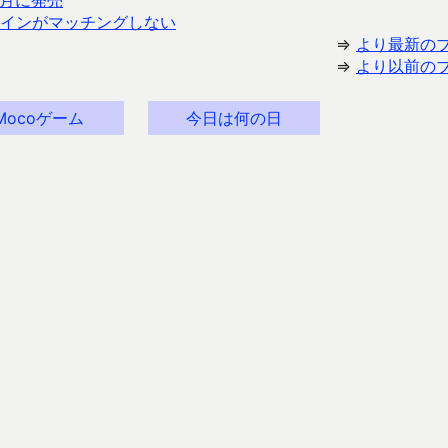
3月に発売
インがマッチングしない
⇒
より最新の
⇒
より以前の
Mocoゲーム
今日は何の日