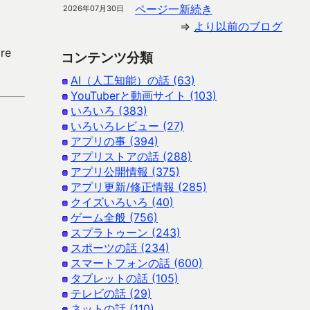
ページ一新続き
2026年07月30日
⇒
より以前のブログ
re
コンテンツ分類
AI（人工知能）の話 (63)
YouTuberと動画サイト (103)
いろいろ (383)
いろいろレビュー (27)
アプリの事 (394)
アプリストアの話 (288)
アプリ公開情報 (375)
アプリ更新/修正情報 (285)
クイズいろいろ (40)
ゲーム全般 (756)
スプラトゥーン (243)
スポーツの話 (234)
スマートフォンの話 (600)
タブレットの話 (105)
テレビの話 (29)
ネットの話 (110)