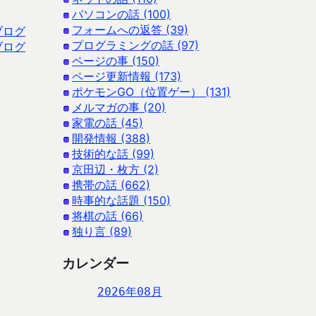
パソコンの話 (100)
フォームへの返答 (39)
ブログ
プログラミングの話 (97)
ブログ
ページの事 (150)
ページ更新情報 (173)
ポケモンGO（位置ゲー） (131)
メルマガの事 (20)
家電の話 (45)
開発情報 (388)
技術的な話 (99)
京田辺・枚方 (2)
携帯の話 (662)
時事的な話題 (150)
将棋の話 (66)
独り言 (89)
カレンダー
2026年08月