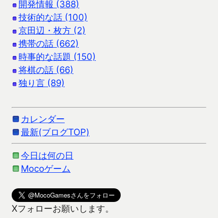
開発情報 (388)
技術的な話 (100)
京田辺・枚方 (2)
携帯の話 (662)
時事的な話題 (150)
将棋の話 (66)
独り言 (89)
カレンダー
最新(ブログTOP)
今日は何の日
Mocoゲーム
Xフォローお願いします。