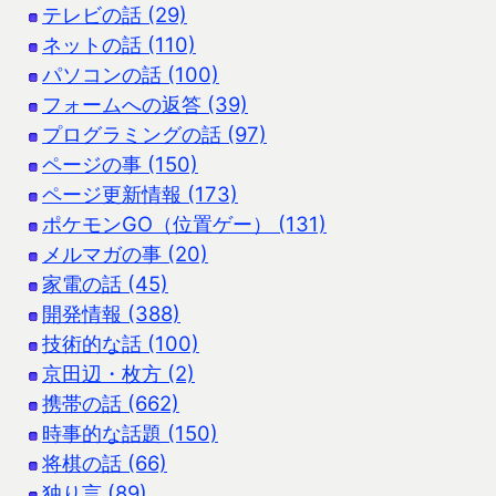
テレビの話 (29)
ネットの話 (110)
パソコンの話 (100)
フォームへの返答 (39)
プログラミングの話 (97)
ページの事 (150)
ページ更新情報 (173)
ポケモンGO（位置ゲー） (131)
メルマガの事 (20)
家電の話 (45)
開発情報 (388)
技術的な話 (100)
京田辺・枚方 (2)
携帯の話 (662)
時事的な話題 (150)
将棋の話 (66)
独り言 (89)