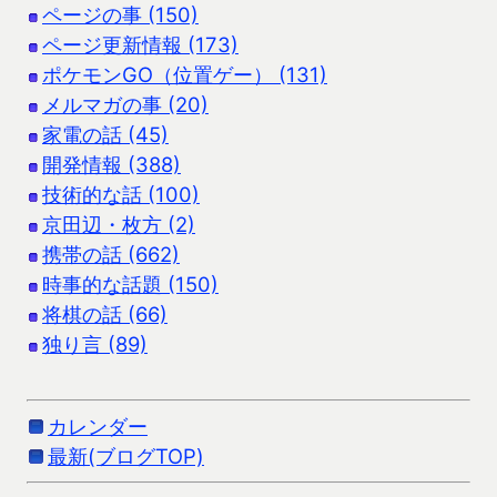
ページの事 (150)
ページ更新情報 (173)
ポケモンGO（位置ゲー） (131)
メルマガの事 (20)
家電の話 (45)
開発情報 (388)
技術的な話 (100)
京田辺・枚方 (2)
携帯の話 (662)
時事的な話題 (150)
将棋の話 (66)
独り言 (89)
カレンダー
最新(ブログTOP)