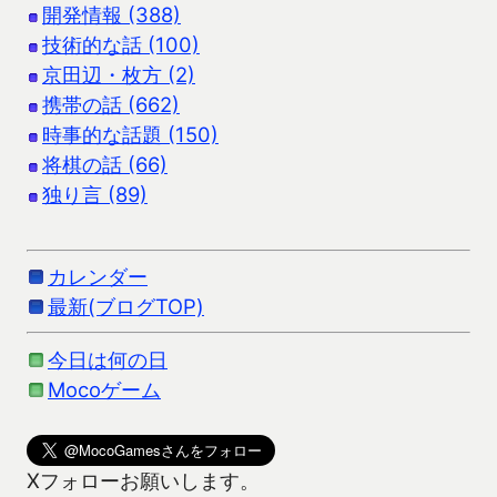
開発情報 (388)
技術的な話 (100)
京田辺・枚方 (2)
携帯の話 (662)
時事的な話題 (150)
将棋の話 (66)
独り言 (89)
カレンダー
最新(ブログTOP)
今日は何の日
Mocoゲーム
Xフォローお願いします。