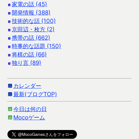
家電の話 (45)
開発情報 (388)
技術的な話 (100)
京田辺・枚方 (2)
携帯の話 (662)
時事的な話題 (150)
将棋の話 (66)
独り言 (89)
カレンダー
最新(ブログTOP)
今日は何の日
Mocoゲーム