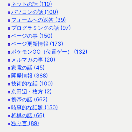
ネットの話 (110)
パソコンの話 (100)
フォームへの返答 (39)
プログラミングの話 (97)
ページの事 (150)
ページ更新情報 (173)
ポケモンGO（位置ゲー） (132)
メルマガの事 (20)
家電の話 (45)
開発情報 (388)
技術的な話 (100)
京田辺・枚方 (2)
携帯の話 (662)
時事的な話題 (150)
将棋の話 (66)
独り言 (89)