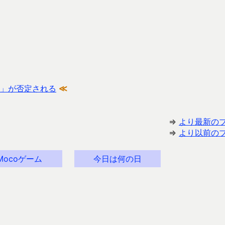
」が否定される
≪
⇒
より最新の
⇒
より以前の
Mocoゲーム
今日は何の日