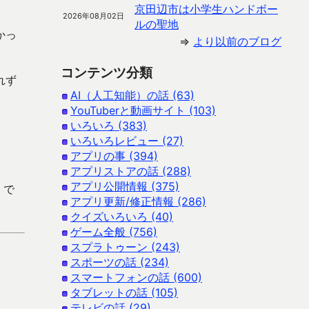
京田辺市は小学生ハンドボー
2026年08月02日
ルの聖地
かっ
⇒
より以前のブログ
コンテンツ分類
れず
AI（人工知能）の話 (63)
YouTuberと動画サイト (103)
いろいろ (383)
いろいろレビュー (27)
アプリの事 (394)
アプリストアの話 (288)
アプリ公開情報 (375)
 で
アプリ更新/修正情報 (286)
クイズいろいろ (40)
ゲーム全般 (756)
スプラトゥーン (243)
スポーツの話 (234)
スマートフォンの話 (600)
タブレットの話 (105)
テレビの話 (29)