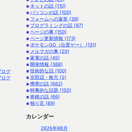
ネットの話 (110)
パソコンの話 (100)
フォームへの返答 (39)
プログラミングの話 (97)
ページの事 (150)
ページ更新情報 (173)
ポケモンGO（位置ゲー） (131)
メルマガの事 (20)
家電の話 (45)
開発情報 (388)
技術的な話 (100)
ブログ
京田辺・枚方 (2)
ブログ
携帯の話 (662)
時事的な話題 (150)
将棋の話 (66)
独り言 (89)
カレンダー
2026年08月