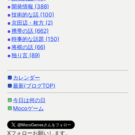
開発情報 (388)
技術的な話 (100)
京田辺・枚方 (2)
携帯の話 (662)
時事的な話題 (150)
将棋の話 (66)
独り言 (89)
カレンダー
最新(ブログTOP)
今日は何の日
Mocoゲーム
Xフォローお願いします。