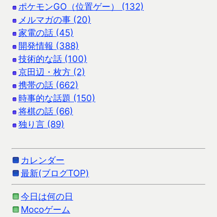
ポケモンGO（位置ゲー） (132)
メルマガの事 (20)
家電の話 (45)
開発情報 (388)
技術的な話 (100)
京田辺・枚方 (2)
携帯の話 (662)
時事的な話題 (150)
将棋の話 (66)
独り言 (89)
カレンダー
最新(ブログTOP)
今日は何の日
Mocoゲーム