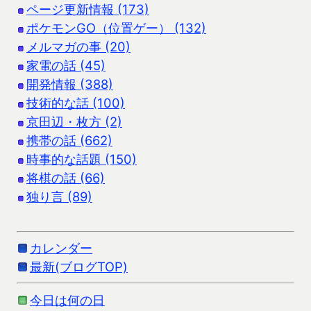
ページ更新情報 (173)
ポケモンGO（位置ゲー） (132)
メルマガの事 (20)
家電の話 (45)
開発情報 (388)
技術的な話 (100)
京田辺・枚方 (2)
携帯の話 (662)
時事的な話題 (150)
将棋の話 (66)
独り言 (89)
カレンダー
最新(ブログTOP)
今日は何の日