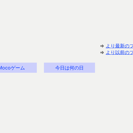
⇒
より最新の
⇒
より以前の
Mocoゲーム
今日は何の日