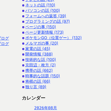
ネットの話 (110)
パソコンの話 (100)
フォームへの返答 (39)
プログラミングの話 (97)
ページの事 (150)
ページ更新情報 (173)
ポケモンGO（位置ゲー） (132)
ブログ
メルマガの事 (20)
ブログ
家電の話 (45)
開発情報 (388)
技術的な話 (100)
京田辺・枚方 (2)
携帯の話 (662)
時事的な話題 (150)
将棋の話 (66)
独り言 (89)
カレンダー
2026年08月