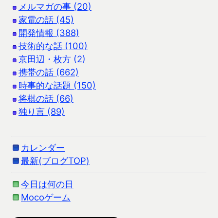
メルマガの事 (20)
家電の話 (45)
開発情報 (388)
技術的な話 (100)
京田辺・枚方 (2)
携帯の話 (662)
時事的な話題 (150)
将棋の話 (66)
独り言 (89)
カレンダー
最新(ブログTOP)
今日は何の日
Mocoゲーム