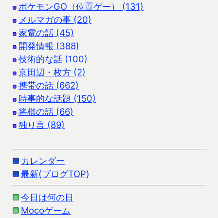
ポケモンGO（位置ゲー） (131)
メルマガの事 (20)
家電の話 (45)
開発情報 (388)
技術的な話 (100)
京田辺・枚方 (2)
携帯の話 (662)
時事的な話題 (150)
将棋の話 (66)
独り言 (89)
カレンダー
最新(ブログTOP)
今日は何の日
Mocoゲーム