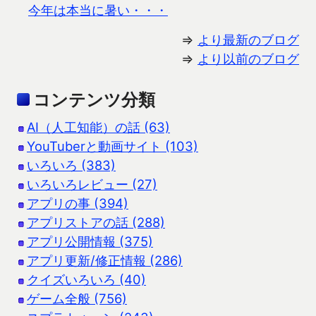
今年は本当に暑い・・・
⇒
より最新のブログ
⇒
より以前のブログ
コンテンツ分類
AI（人工知能）の話 (63)
YouTuberと動画サイト (103)
いろいろ (383)
いろいろレビュー (27)
アプリの事 (394)
アプリストアの話 (288)
アプリ公開情報 (375)
アプリ更新/修正情報 (286)
クイズいろいろ (40)
ゲーム全般 (756)