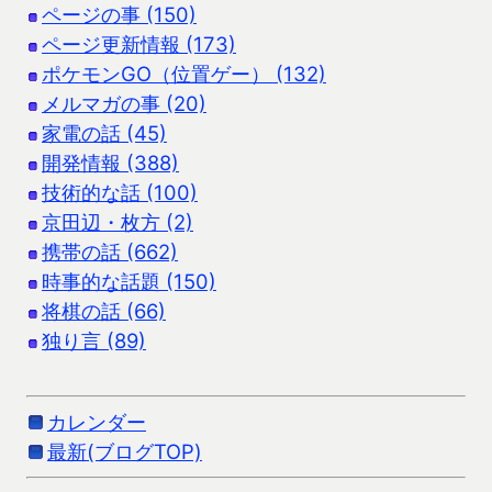
ページの事 (150)
ページ更新情報 (173)
ポケモンGO（位置ゲー） (132)
メルマガの事 (20)
家電の話 (45)
開発情報 (388)
技術的な話 (100)
京田辺・枚方 (2)
携帯の話 (662)
時事的な話題 (150)
将棋の話 (66)
独り言 (89)
カレンダー
最新(ブログTOP)